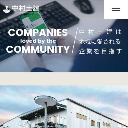
COMPANIES
中 村 土 建 は
地域に愛される
loved by the
COMMUNITY
企 業 を 目 指 す